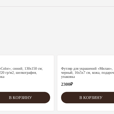
«Color»; синий; 130х150 см;
Футляр для украшений «Милан»,
220 гр/м2; шелкография,
черный, 16х5х7 см, кожа, подаро
вка
упаковка
2300
₽
В КОРЗИНУ
В КОРЗИНУ