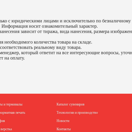
ько с юридическими лицами и исключительно по безналичному 
. Информация носит ознакомительный характер.
анесения зависит от тиража, вида нанесения, размера изображен
я необходимого количества товара на складе.
соответствовать реальному виду товара.
менеджер, который ответит на все интересующие вопросы, уточни
т на оплату.
ты и терминалы
Каталог сувениров
орматная печать
Технологии и производство
фия
Новости
 верстка
Контакты