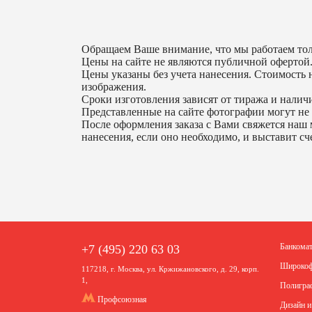
Обращаем Ваше внимание, что мы работаем тол
Цены на сайте не являются публичной офертой
Цены указаны без учета нанесения. Стоимость н
изображения.
Сроки изготовления зависят от тиража и наличи
Представленные на сайте фотографии могут не 
После оформления заказа с Вами свяжется наш 
нанесения, если оно необходимо, и выставит сче
Банкома
+7 (495) 220 63 03
Широкоф
117218, г. Москва, ул. Кржижановского, д. 29, корп.
1,
Полигра
Профсоюзная
Дизайн и