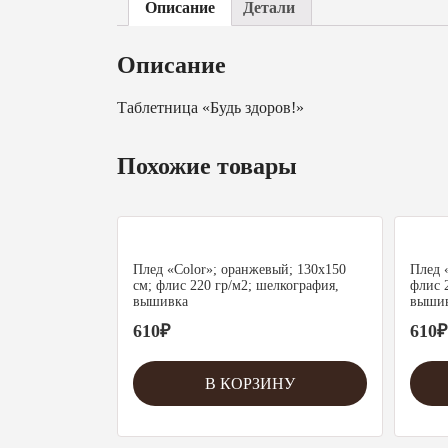
Описание
Детали
Описание
Таблетница «Будь здоров!»
Похожие товары
Плед «Color»; оранжевый; 130х150
Плед 
см; флис 220 гр/м2; шелкография,
флис 
вышивка
выши
610
₽
610
₽
В КОРЗИНУ