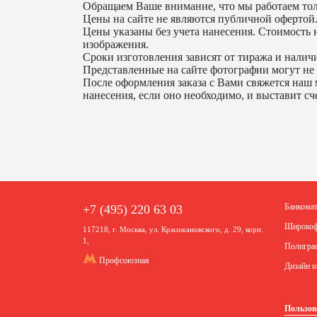
Обращаем Ваше внимание, что мы работаем тол
Цены на сайте не являются публичной офертой
Цены указаны без учета нанесения. Стоимость н
изображения.
Сроки изготовления зависят от тиража и наличи
Представленные на сайте фотографии могут не 
После оформления заказа с Вами свяжется наш 
нанесения, если оно необходимо, и выставит сче
Банкома
+7 (495) 220 63 03
Широкоф
117218, г. Москва, ул. Кржижановского, д. 29, корп.
1,
Полигра
Профсоюзная
Дизайн и
Пользов