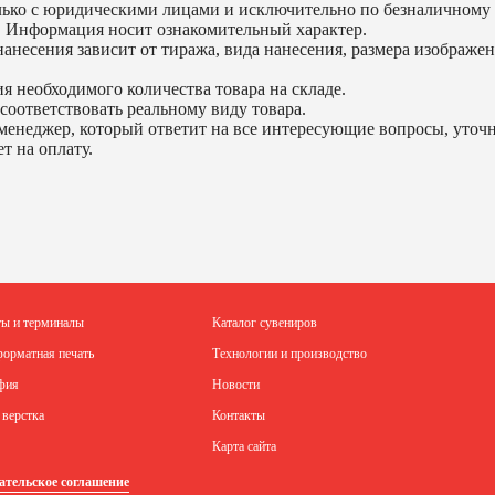
ько с юридическими лицами и исключительно по безналичному 
. Информация носит ознакомительный характер.
анесения зависит от тиража, вида нанесения, размера изображен
я необходимого количества товара на складе.
соответствовать реальному виду товара.
менеджер, который ответит на все интересующие вопросы, уточни
т на оплату.
ты и терминалы
Каталог сувениров
орматная печать
Технологии и производство
фия
Новости
 верстка
Контакты
Карта сайта
ательское соглашение