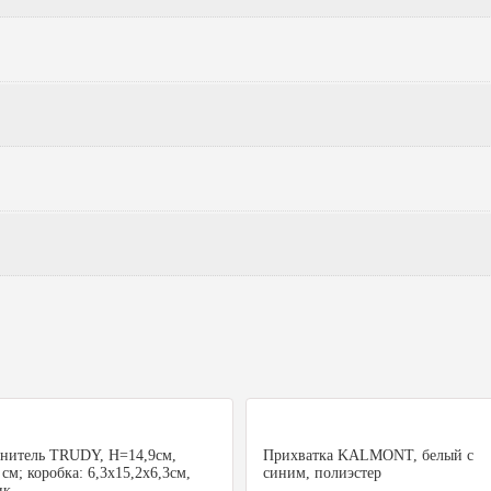
нитель TRUDY, Н=14,9см,
Прихватка KALMONT, белый с
см; коробка: 6,3х15,2х6,3см,
синим, полиэстер
ик