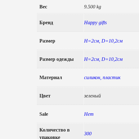
Вес
9.500 kg
Бренд
Happy gifts
Размер
Н=2см, D=10,2см
Размер одежды
Н=2см, D=10,2см
Материал
силикон, пластик
Цвет
зеленый
Sale
Нет
Количество в
300
упаковке