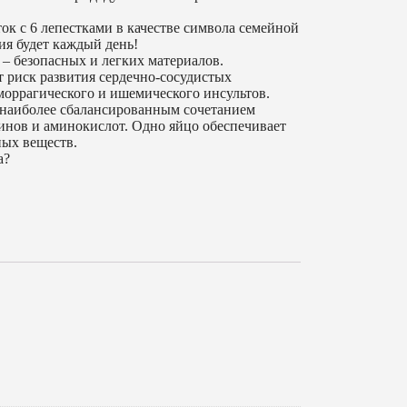
ок с 6 лепестками в качестве символа семейной
ия будет каждый день!
– безопасных и легких материалов.
 риск развития сердечно-сосудистых
моррагического и ишемического инсультов.
 наиболее сбалансированным сочетанием
инов и аминокислот. Одно яйцо обеспечивает
ных веществ.
а?