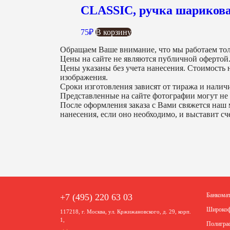
CLASSIC, ручка шарикова
75
₽
В корзину
Обращаем Ваше внимание, что мы работаем тол
Цены на сайте не являются публичной офертой
Цены указаны без учета нанесения. Стоимость н
изображения.
Сроки изготовления зависят от тиража и наличи
Представленные на сайте фотографии могут не 
После оформления заказа с Вами свяжется наш 
нанесения, если оно необходимо, и выставит сче
Банкома
+7 (495) 220 63 03
Широкоф
117218, г. Москва, ул. Кржижановского, д. 29, корп.
1,
Полигра