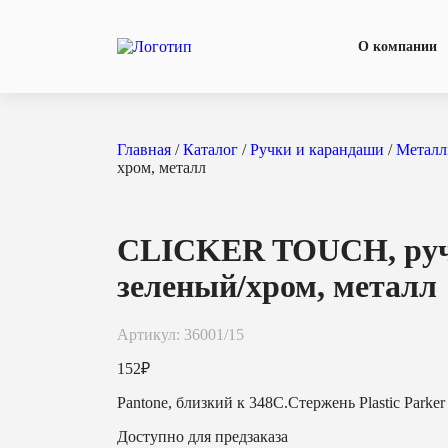
О компании
Главная
/
Каталог
/
Ручки и карандаши
/
Металл
хром, металл
CLICKER TOUCH, ручка
зеленый/хром, металл
Артикул: 36001/15
152
₽
Pantone, близкий к 348C.Стержень Plastic Parker
Доступно для предзаказа