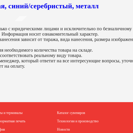
я, синий/серебристый, металл
ько с юридическими лицами и исключительно по безналичному 
. Информация носит ознакомительный характер.
анесения зависит от тиража, вида нанесения, размера изображен
я необходимого количества товара на складе.
соответствовать реальному виду товара.
менеджер, который ответит на все интересующие вопросы, уточни
т на оплату.
ты и терминалы
Каталог сувениров
орматная печать
Технологии и производство
фия
Новости