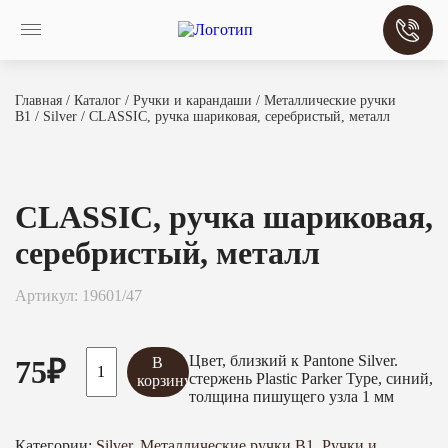
Главная
/
Каталог
/
Ручки и карандаши
/
Металлические ручки
B1
/
Silver
/ CLASSIC, ручка шариковая, серебристый, металл
CLASSIC, ручка шариковая,
серебристый, металл
Артикул: 19601/47
Цвет, близкий к Pantone Silver.
75
₽
В
стержень Plastic Parker Type, синий,
корзину
толщина пишущего узла 1 мм
Категории:
Silver
,
Металлические ручки B1
,
Ручки и