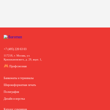
+7 (495) 220 63 03
117218, г. Москва, ул.
Кржижановского, д. 29, корп. 1,
Профсоюзная
Банкоматы и терминалы
Широкоформатная печать
Полиграфия
Дизайн и верстка
Каталог сувениров